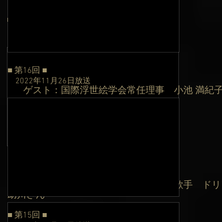
■ 第19回 ■
2023年２月25日
放送
ゲスト：競輪選手 今村 俊雄さん
​
■ 第16回 ■
2022年11月26日
放送
ゲスト：国際浮世絵学会常任理事
小池 満紀
​
■ 第18回 ■
2023年１月28日
放送
ゲスト：明治学院大学教授
・作家・歌手
ドリ
​
助川さん
■ 第15回 ■