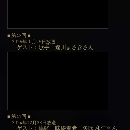
■ 第42
回
■
2025年１月25日
放送
ゲスト：歌手 逢川まさきさん
​
■ 第41
回
■
2024年12月28日
放送
ゲスト：津軽三味線奏者 矢吹 和仁さん
​