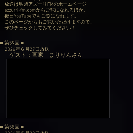
放送は鳥越アズーリFMのホームページ
azzurri-fm.com
からご覧になれるほか、
後日
YouTube
でもご覧になれます。
このページからもご覧いただけますので、
ぜひチェックしてみてください！
■ 第59回
■
2026年６月27日
放送
ゲスト：画家 まりりんさん​
​
■ 第58回
■