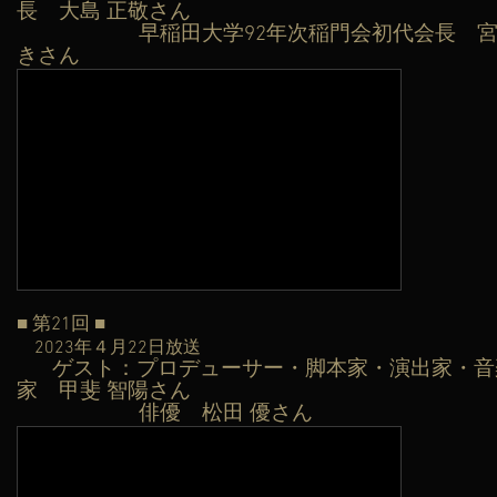
長 大島
正敬さん
早稲田大学92年次稲門会初代会長 宮武
きさん
■ 第21
回 ■
2023年４月22日
放送
ゲスト：プロデューサー・脚本家・演出家・音
​
家 甲斐 智陽さん
俳優 松田 優さん