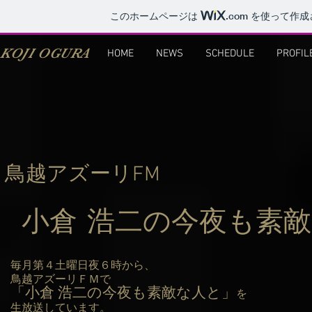
このホームページは
.com
を使って作成
KOJI OGURA
HOME
NEWS
SCHEDULE
PROFIL
鳥越アズーリFM
小倉 浩二の​今夜も素
毎月第４土曜日夜６時から、
鳥越アズーリＦＭで
「小倉 浩二の今夜も素敵な人と」
を
生放送しています。