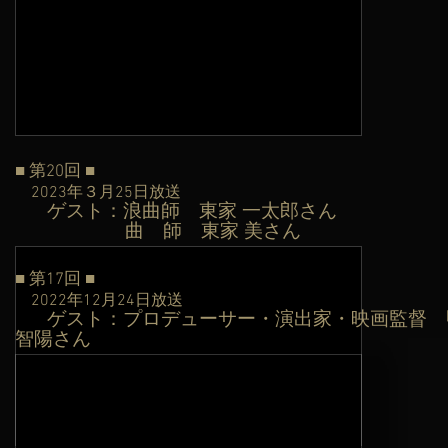
■ 第20
回 ■
2023年３月25日
放送
ゲスト：浪曲師 東家 一太郎さん
​
曲 師 東家 美さん
■ 第17回 ■
2022年12月24日
放送
ゲスト：プロデューサー・演出家・映画監督
​
智陽さん