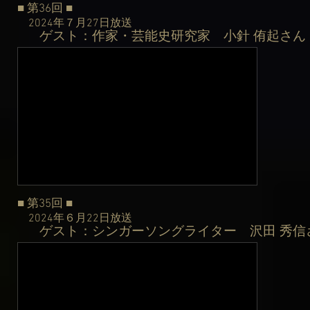
■ 第36
回
■
2024年７月27日
放送
ゲスト：作家・芸能史研究家 小針 侑起さん
​
■ 第35
回
■
2024年６月22日
放送
ゲスト：シンガーソングライター 沢田 秀信
​