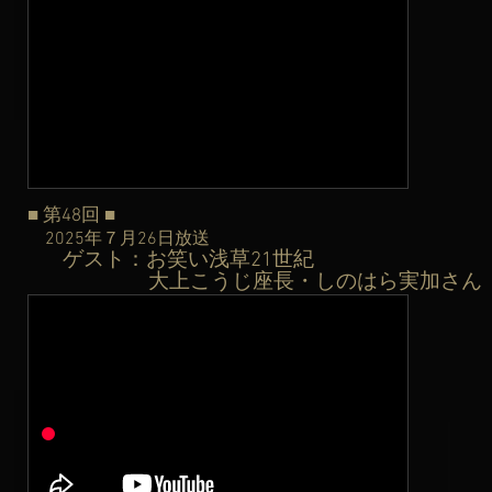
■ 第48
回
■
2025年７月26日
放送
ゲスト：お笑い浅草21世紀
​
大上こうじ座長・しのはら実加さん