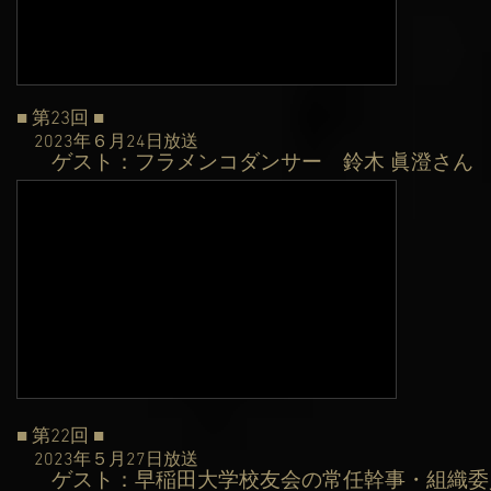
■ 第23
回 ■
2023年６月24日
放送
ゲスト：フラメンコダンサー
鈴木 眞澄さん
​
■ 第22
回 ■
2023年５月27日
放送
ゲスト：早稲田大学校友会の常任幹事・組織委
​