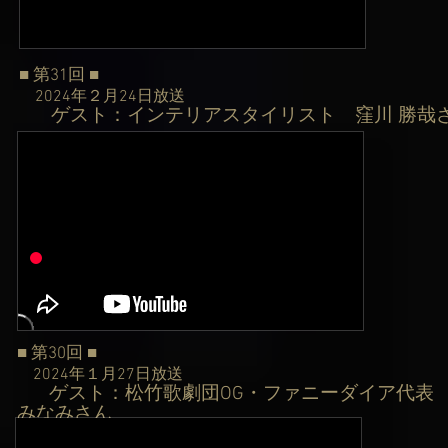
■ 第31
回
■
2024年２月24日
放送
ゲスト：インテリアスタイリスト 窪川 勝哉
​
■ 第30
回
■
2024年１月27日
放送
ゲスト：松竹歌劇団OG・ファニーダイア代表
​
みなみさん