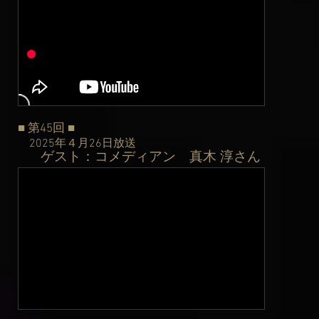
■ 第45
回
■
2025年４月26日
放送
ゲスト：コメディアン 真木 淳さん
​