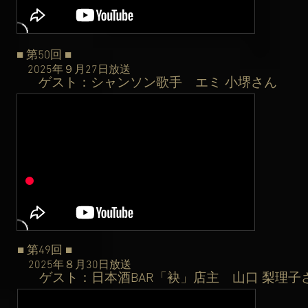
■ 第50
回
■
2025年９月27日
放送
ゲスト：シャンソン歌手 エミ 小堺さん
​
■ 第49
回
■
2025年８月30日
放送
ゲスト：日本酒BAR「袂」店主 山口 梨理子
​