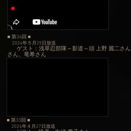
■ 第34
回
■
2024年５月25日
放送
ゲスト：浅草忍部隊～影道～頭 上野 麗二さ
​
さん、竜希さん
■ 第33
回
■
2024年４月27日
放送