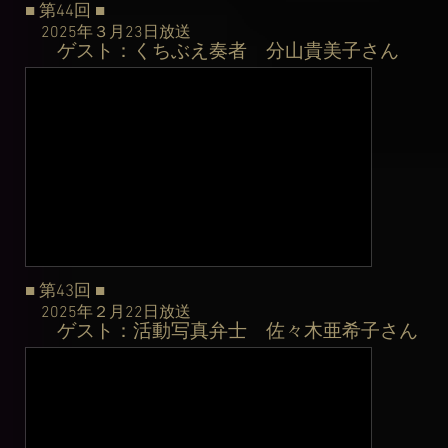
■ 第44
回
■
2025年３月23日
放送
ゲスト：くちぶえ奏者 分山貴美子さん
​
■ 第43
回
■
2025年２月22日
放送
ゲスト：活動写真弁士 佐々木亜希子さん
​