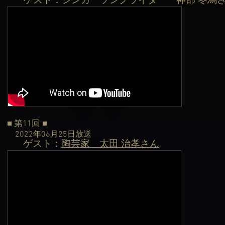
ゲスト：シンガーソングライター 神部 冬馬
​
■ 第11回 ■
2022年06月25日
放送
ゲスト：
陶芸家 太田 治孝さん
​