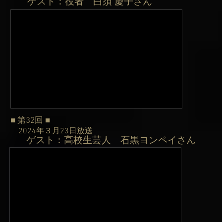
ゲスト：役者 白須 慶子さん
​
■ 第32
回
■
2024年３月23日
放送
ゲスト：高校生芸人 石黒ヨンペイさん
​