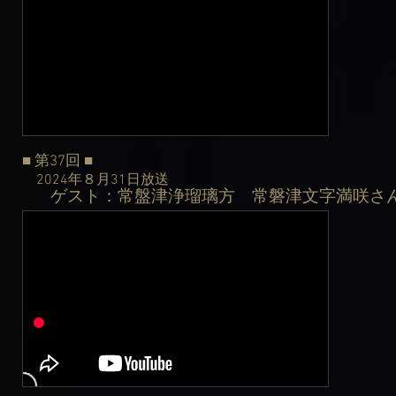
■ 第37
回
■
2024年８月31日
放送
ゲスト：常盤津浄瑠璃方 常磐津文字満咲さ
​