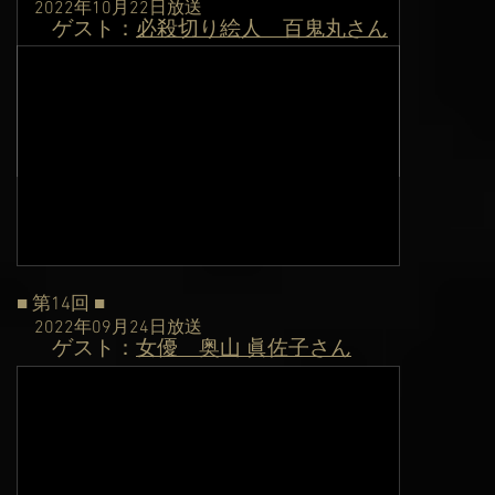
2022年10月22日
放送
ゲスト：
必殺切り絵人 百鬼丸さん
​
■ 第14回 ■
2022年09月24日
放送
ゲスト：
女優 奥山 眞佐子さん
​