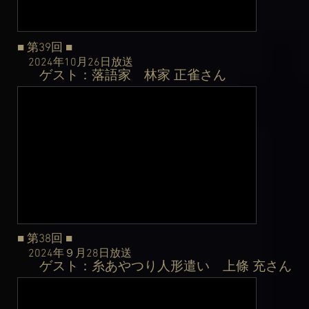
■ 第39
回
■
2024年10月26日
放送
ゲスト：落語家 林家 正雀さん
​
■ 第38
回
■
2024年９月28日
放送
ゲスト：糸あやつり人形遣い 上條 充さん
​