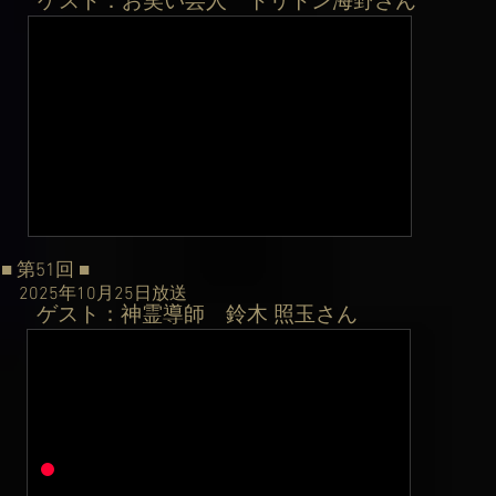
ゲスト：お笑い芸人 トリトン海野さん
​
■ 第51
回
■
2025年10月25日
放送
ゲスト：神霊導師 鈴木 照玉さん
​