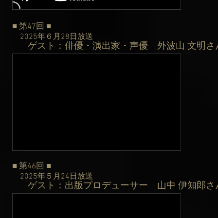
■ 第47
回
■
2025年６月28日
放送
ゲスト：俳優・演出家・声優 外波山 文明さ
​
■ 第46
回
■
2025年５月24日
放送
ゲスト：出版プロデューサー 山中 伊知郎さ
​