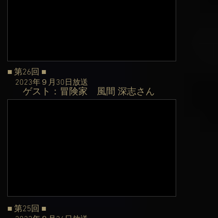
■ 第26
回 ■
2023年９月30日
放送
ゲスト：冒険家
風間 深志さん
​
■ 第25
回 ■