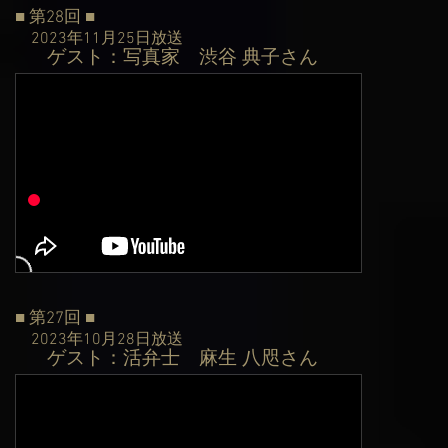
■ 第28
回 ■
2023年11月25日
放送
ゲスト：写真家
渋谷 典子さん
​
■ 第27
回 ■
2023年10月28日
放送
ゲスト：
活弁士
麻生 八咫さん
​